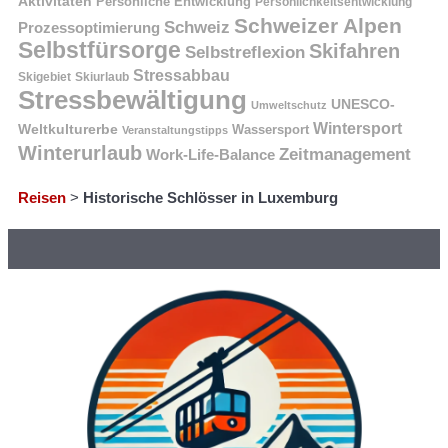
Aktivitäten
Persönliche Entwicklung
Persönlichkeitsentwicklung
Schweizer Alpen
Schweiz
Prozessoptimierung
Selbstfürsorge
Skifahren
Selbstreflexion
Stressabbau
Skigebiet
Skiurlaub
Stressbewältigung
UNESCO-
Umweltschutz
Wintersport
Weltkulturerbe
Wassersport
Veranstaltungstipps
Winterurlaub
Zeitmanagement
Work-Life-Balance
Reisen
>
Historische Schlösser in Luxemburg