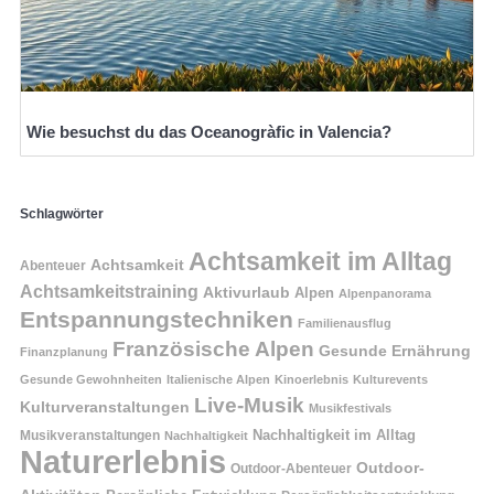
Wie besuchst du das Oceanogràfic in Valencia?
Schlagwörter
Achtsamkeit im Alltag
Achtsamkeit
Abenteuer
Achtsamkeitstraining
Aktivurlaub
Alpen
Alpenpanorama
Entspannungstechniken
Familienausflug
Französische Alpen
Gesunde Ernährung
Finanzplanung
Gesunde Gewohnheiten
Italienische Alpen
Kinoerlebnis
Kulturevents
Live-Musik
Kulturveranstaltungen
Musikfestivals
Nachhaltigkeit im Alltag
Musikveranstaltungen
Nachhaltigkeit
Naturerlebnis
Outdoor-
Outdoor-Abenteuer