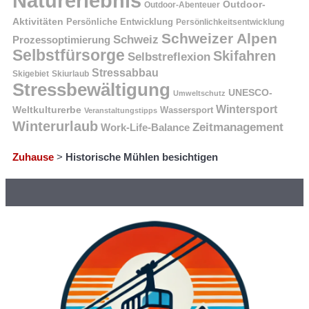
Naturerlebnis
Outdoor-
Outdoor-Abenteuer
Aktivitäten
Persönliche Entwicklung
Persönlichkeitsentwicklung
Schweizer Alpen
Schweiz
Prozessoptimierung
Selbstfürsorge
Skifahren
Selbstreflexion
Stressabbau
Skigebiet
Skiurlaub
Stressbewältigung
UNESCO-
Umweltschutz
Wintersport
Weltkulturerbe
Wassersport
Veranstaltungstipps
Winterurlaub
Zeitmanagement
Work-Life-Balance
Zuhause
>
Historische Mühlen besichtigen