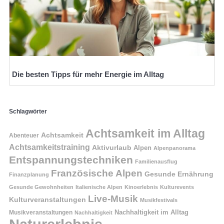
Die besten Tipps für mehr Energie im Alltag
Schlagwörter
Achtsamkeit im Alltag
Achtsamkeit
Abenteuer
Achtsamkeitstraining
Aktivurlaub
Alpen
Alpenpanorama
Entspannungstechniken
Familienausflug
Französische Alpen
Gesunde Ernährung
Finanzplanung
Gesunde Gewohnheiten
Italienische Alpen
Kinoerlebnis
Kulturevents
Live-Musik
Kulturveranstaltungen
Musikfestivals
Nachhaltigkeit im Alltag
Musikveranstaltungen
Nachhaltigkeit