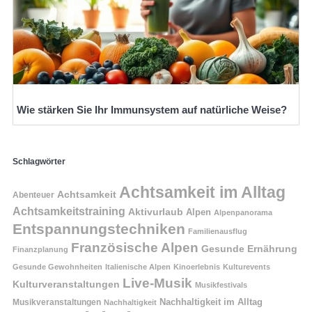
Wie stärken Sie Ihr Immunsystem auf natürliche Weise?
Schlagwörter
Achtsamkeit im Alltag
Achtsamkeit
Abenteuer
Achtsamkeitstraining
Aktivurlaub
Alpen
Alpenpanorama
Entspannungstechniken
Familienausflug
Französische Alpen
Gesunde Ernährung
Finanzplanung
Gesunde Gewohnheiten
Italienische Alpen
Kinoerlebnis
Kulturevents
Live-Musik
Kulturveranstaltungen
Musikfestivals
Nachhaltigkeit im Alltag
Musikveranstaltungen
Nachhaltigkeit