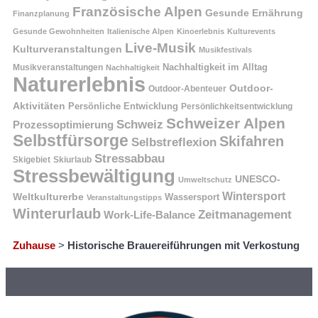
Französische Alpen
Gesunde Ernährung
Finanzplanung
Gesunde Gewohnheiten
Italienische Alpen
Kinoerlebnis
Kulturevents
Live-Musik
Kulturveranstaltungen
Musikfestivals
Nachhaltigkeit im Alltag
Musikveranstaltungen
Nachhaltigkeit
Naturerlebnis
Outdoor-
Outdoor-Abenteuer
Aktivitäten
Persönliche Entwicklung
Persönlichkeitsentwicklung
Schweizer Alpen
Schweiz
Prozessoptimierung
Selbstfürsorge
Skifahren
Selbstreflexion
Stressabbau
Skigebiet
Skiurlaub
Stressbewältigung
UNESCO-
Umweltschutz
Wintersport
Weltkulturerbe
Wassersport
Veranstaltungstipps
Winterurlaub
Zeitmanagement
Work-Life-Balance
Zuhause
>
Historische Brauereiführungen mit Verkostung