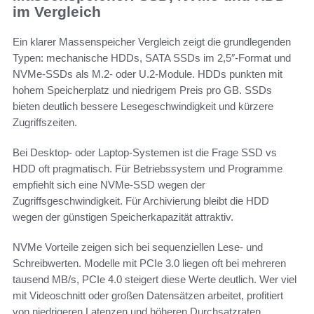
im Vergleich
Ein klarer Massenspeicher Vergleich zeigt die grundlegenden
Typen: mechanische HDDs, SATA SSDs im 2,5″-Format und
NVMe-SSDs als M.2- oder U.2-Module. HDDs punkten mit
hohem Speicherplatz und niedrigem Preis pro GB. SSDs
bieten deutlich bessere Lesegeschwindigkeit und kürzere
Zugriffszeiten.
Bei Desktop- oder Laptop-Systemen ist die Frage SSD vs
HDD oft pragmatisch. Für Betriebssystem und Programme
empfiehlt sich eine NVMe-SSD wegen der
Zugriffsgeschwindigkeit. Für Archivierung bleibt die HDD
wegen der günstigen Speicherkapazität attraktiv.
NVMe Vorteile zeigen sich bei sequenziellen Lese- und
Schreibwerten. Modelle mit PCIe 3.0 liegen oft bei mehreren
tausend MB/s, PCIe 4.0 steigert diese Werte deutlich. Wer viel
mit Videoschnitt oder großen Datensätzen arbeitet, profitiert
von niedrigeren Latenzen und höheren Durchsatzraten.