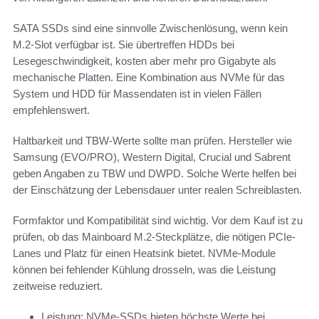
SATA SSDs sind eine sinnvolle Zwischenlösung, wenn kein
M.2-Slot verfügbar ist. Sie übertreffen HDDs bei
Lesegeschwindigkeit, kosten aber mehr pro Gigabyte als
mechanische Platten. Eine Kombination aus NVMe für das
System und HDD für Massendaten ist in vielen Fällen
empfehlenswert.
Haltbarkeit und TBW-Werte sollte man prüfen. Hersteller wie
Samsung (EVO/PRO), Western Digital, Crucial und Sabrent
geben Angaben zu TBW und DWPD. Solche Werte helfen bei
der Einschätzung der Lebensdauer unter realen Schreiblasten.
Formfaktor und Kompatibilität sind wichtig. Vor dem Kauf ist zu
prüfen, ob das Mainboard M.2-Steckplätze, die nötigen PCIe-
Lanes und Platz für einen Heatsink bietet. NVMe-Module
können bei fehlender Kühlung drosseln, was die Leistung
zeitweise reduziert.
Leistung: NVMe-SSDs bieten höchste Werte bei