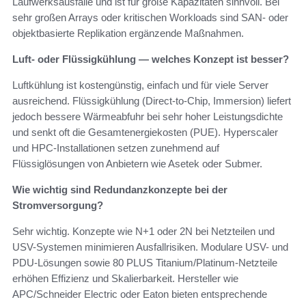
Laufwerksausfälle und ist für große Kapazitäten sinnvoll. Bei
sehr großen Arrays oder kritischen Workloads sind SAN- oder
objektbasierte Replikation ergänzende Maßnahmen.
Luft- oder Flüssigkühlung — welches Konzept ist besser?
Luftkühlung ist kostengünstig, einfach und für viele Server
ausreichend. Flüssigkühlung (Direct-to-Chip, Immersion) liefert
jedoch bessere Wärmeabfuhr bei sehr hoher Leistungsdichte
und senkt oft die Gesamtenergiekosten (PUE). Hyperscaler
und HPC-Installationen setzen zunehmend auf
Flüssiglösungen von Anbietern wie Asetek oder Submer.
Wie wichtig sind Redundanzkonzepte bei der
Stromversorgung?
Sehr wichtig. Konzepte wie N+1 oder 2N bei Netzteilen und
USV-Systemen minimieren Ausfallrisiken. Modulare USV- und
PDU-Lösungen sowie 80 PLUS Titanium/Platinum-Netzteile
erhöhen Effizienz und Skalierbarkeit. Hersteller wie
APC/Schneider Electric oder Eaton bieten entsprechende