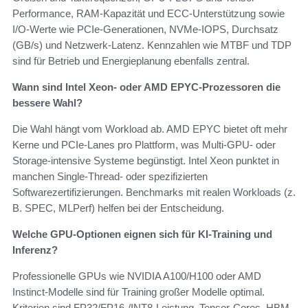
Performance, RAM-Kapazität und ECC-Unterstützung sowie
I/O-Werte wie PCIe-Generationen, NVMe-IOPS, Durchsatz
(GB/s) und Netzwerk-Latenz. Kennzahlen wie MTBF und TDP
sind für Betrieb und Energieplanung ebenfalls zentral.
Wann sind Intel Xeon- oder AMD EPYC-Prozessoren die
bessere Wahl?
Die Wahl hängt vom Workload ab. AMD EPYC bietet oft mehr
Kerne und PCIe-Lanes pro Plattform, was Multi-GPU- oder
Storage-intensive Systeme begünstigt. Intel Xeon punktet in
manchen Single-Thread- oder spezifizierten
Softwarezertifizierungen. Benchmarks mit realen Workloads (z.
B. SPEC, MLPerf) helfen bei der Entscheidung.
Welche GPU-Optionen eignen sich für KI-Training und
Inferenz?
Professionelle GPUs wie NVIDIA A100/H100 oder AMD
Instinct-Modelle sind für Training großer Modelle optimal.
Kriterien sind FP32/FP16-/INT8-Leistung, Tensor-Cores, HBM-