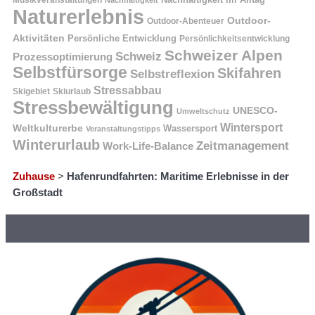
Musikveranstaltungen
Nachhaltigkeit
Naturerlebnis
Outdoor-
Outdoor-Abenteuer
Aktivitäten
Persönliche Entwicklung
Persönlichkeitsentwicklung
Schweizer Alpen
Schweiz
Prozessoptimierung
Selbstfürsorge
Skifahren
Selbstreflexion
Stressabbau
Skigebiet
Skiurlaub
Stressbewältigung
UNESCO-
Umweltschutz
Wintersport
Weltkulturerbe
Wassersport
Veranstaltungstipps
Winterurlaub
Zeitmanagement
Work-Life-Balance
Zuhause
>
Hafenrundfahrten: Maritime Erlebnisse in der
Großstadt