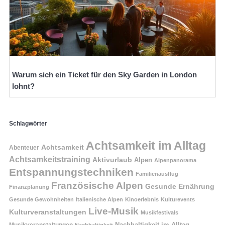
Warum sich ein Ticket für den Sky Garden in London
lohnt?
Schlagwörter
Achtsamkeit im Alltag
Achtsamkeit
Abenteuer
Achtsamkeitstraining
Aktivurlaub
Alpen
Alpenpanorama
Entspannungstechniken
Familienausflug
Französische Alpen
Gesunde Ernährung
Finanzplanung
Gesunde Gewohnheiten
Italienische Alpen
Kinoerlebnis
Kulturevents
Live-Musik
Kulturveranstaltungen
Musikfestivals
Nachhaltigkeit im Alltag