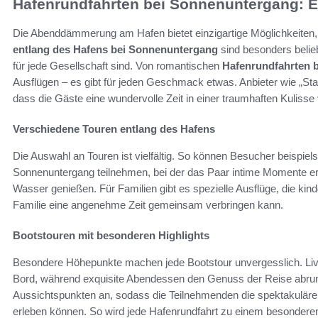
Hafenrundfahrten bei Sonnenuntergang: E
Die Abenddämmerung am Hafen bietet einzigartige Möglichkeiten,
entlang des Hafens bei Sonnenuntergang
sind besonders belieb
für jede Gesellschaft sind. Von romantischen
Hafenrundfahrten 
Ausflügen – es gibt für jeden Geschmack etwas. Anbieter wie „Stadt
dass die Gäste eine wundervolle Zeit in einer traumhaften Kulisse
Verschiedene Touren entlang des Hafens
Die Auswahl an Touren ist vielfältig. So können Besucher beispie
Sonnenuntergang teilnehmen, bei der das Paar intime Momente er
Wasser genießen. Für Familien gibt es spezielle Ausflüge, die kin
Familie eine angenehme Zeit gemeinsam verbringen kann.
Bootstouren mit besonderen Highlights
Besondere Höhepunkte machen jede Bootstour unvergesslich. Liv
Bord, während exquisite Abendessen den Genuss der Reise abrund
Aussichtspunkten an, sodass die Teilnehmenden die spektakulär
erleben können. So wird jede Hafenrundfahrt zu einem besonderen 