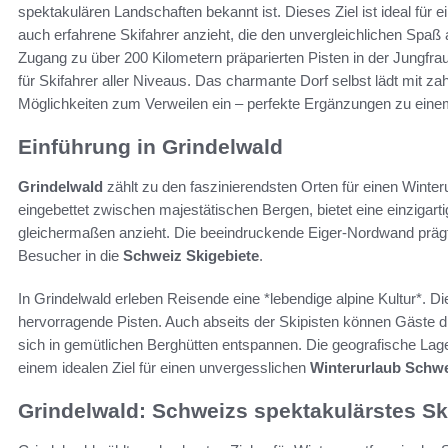
spektakulären Landschaften bekannt ist. Dieses Ziel ist ideal für 
auch erfahrene Skifahrer anzieht, die den unvergleichlichen Spa
Zugang zu über 200 Kilometern präparierten Pisten in der Jungfra
für Skifahrer aller Niveaus. Das charmante Dorf selbst lädt mit z
Möglichkeiten zum Verweilen ein – perfekte Ergänzungen zu ein
Einführung in Grindelwald
Grindelwald
zählt zu den faszinierendsten Orten für einen Winte
eingebettet zwischen majestätischen Bergen, bietet eine einzigart
gleichermaßen anzieht. Die beeindruckende Eiger-Nordwand prägt 
Besucher in die
Schweiz Skigebiete
.
In Grindelwald erleben Reisende eine *lebendige alpine Kultur*. Di
hervorragende Pisten. Auch abseits der Skipisten können Gäste 
sich in gemütlichen Berghütten entspannen. Die geografische Lage
einem idealen Ziel für einen unvergesslichen
Winterurlaub Schw
Grindelwald: Schweizs spektakulärstes Sk