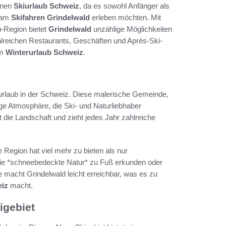
einen
Skiurlaub Schweiz
, da es sowohl Anfänger als
ß am
Skifahren Grindelwald
erleben möchten. Mit
u-Region bietet
Grindelwald
unzählige Möglichkeiten
ahlreichen Restaurants, Geschäften und Après-Ski-
em
Winterurlaub Schweiz
.
rurlaub in der Schweiz. Diese malerische Gemeinde,
ige Atmosphäre, die Ski- und Naturliebhaber
die Landschaft und zieht jedes Jahr zahlreiche
e Region hat viel mehr zu bieten als nur
die *schneebedeckte Natur* zu Fuß erkunden oder
 macht Grindelwald leicht erreichbar, was es zu
eiz
macht.
igebiet