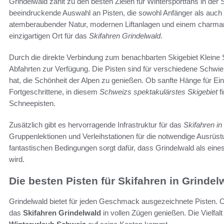
Grindelwald zählt zu den besten Zielen für Wintersportfans in de
beeindruckende Auswahl an Pisten, die sowohl Anfänger als auch
atemberaubender Natur, modernen Liftanlagen und einem charma
einzigartigen Ort für das
Skifahren Grindelwald
.
Durch die direkte Verbindung zum benachbarten Skigebiet Kleine 
Abfahrten zur Verfügung. Die Pisten sind für verschiedene Schwier
hat, die Schönheit der Alpen zu genießen. Ob sanfte Hänge für Ei
Fortgeschrittene, in diesem
Schweizs spektakulärstes Skigebiet
fi
Schneepisten.
Zusätzlich gibt es hervorragende Infrastruktur für das
Skifahren in
Gruppenlektionen und Verleihstationen für die notwendige Ausrüs
fantastischen Bedingungen sorgt dafür, dass Grindelwald als ein
wird.
Die besten Pisten für Skifahren in Grindel
Grindelwald bietet für jeden Geschmack ausgezeichnete Pisten. Ob
das
Skifahren Grindelwald
in vollen Zügen genießen. Die Vielfalt