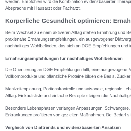
werden. Empfohlen wird die Kombination evidenzbasierter Thera
Absprache mit Hausarzt oder Facharzt.
Körperliche Gesundheit optimieren: Ern
Beim Wechsel zu einem aktiveren Alltag stehen Ernährung und Be
praxisnahe Ernährungsempfehlungen, ein ausgewogener Diätvergle
nachhaltiges Wohlbefinden, das sich an DGE Empfehlungen und indi
Ernährungsempfehlungen für nachhaltiges Wohlbefinden
Die Orientierung an DGE Empfehlungen hilft, eine ausgewogene
Vollkornprodukte und pflanzliche Proteine bilden die Basis. Zucker 
Mahlzeitenplanung, Portionskontrolle und saisonale, regionale Le
Alltag. Einkaufsliste und einfache Rezepte steigern die Nachhaltigk
Besondere Lebensphasen verlangen Anpassungen. Schwangere, D
Erkrankungen profitieren von gezielten Maßnahmen. Bei Bedarf si
Vergleich von Diättrends und evidenzbasierten Ansätzen