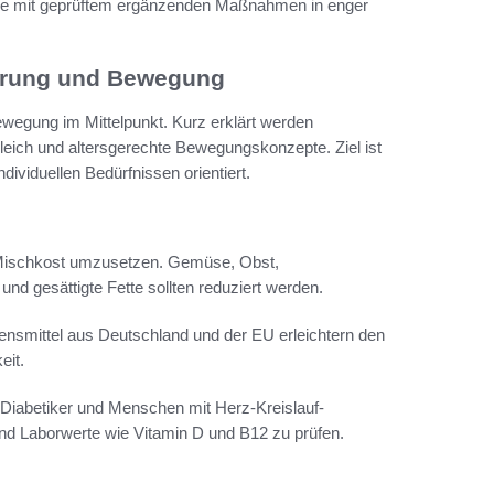
pie mit geprüftem ergänzenden Maßnahmen in enger
ährung und Bewegung
wegung im Mittelpunkt. Kurz erklärt werden
ich und altersgerechte Bewegungskonzepte. Ziel ist
viduellen Bedürfnissen orientiert.
 Mischkost umzusetzen. Gemüse, Obst,
und gesättigte Fette sollten reduziert werden.
bensmittel aus Deutschland und der EU erleichtern den
eit.
iabetiker und Menschen mit Herz-Kreislauf-
nd Laborwerte wie Vitamin D und B12 zu prüfen.