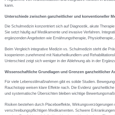
kann.
Unterschiede zwischen ganzheitlicher und konventioneller M
Die Schulmedizin konzentriert sich auf Diagnostik, akute Therapi
Sie setzt häufig auf Medikamente und invasive Verfahren. Integra
ergänzenden Angeboten wie Ernährungstherapie, Physiotherapie,
Beim Vergleich integrative Medizin vs. Schulmedizin steht die Pr
kooperieren zunehmend mit Naturheilkundlern und Rehabilitationsk
Unterschied zeigt sich weniger in der Ablehnung als in der Ergän
Wissenschaftliche Grundlagen und Grenzen ganzheitlicher A
Für viele Lebensstilmaßnahmen gibt es solide Studien. Beweg
Rauchstopp weisen klare Effekte nach. Die Evidenz ganzheitlich
und systematische Übersichten bleiben wichtige Bewertungsmaß
Risiken bestehen durch Placeboeffekte, Wirkungsverzögerungen
verschreibungspflichtigen Medikamenten. Schwere Erkrankungen sol