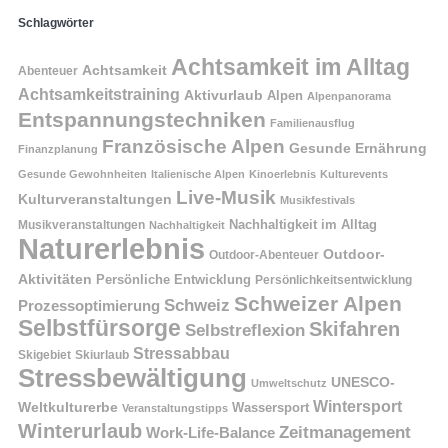
Schlagwörter
Achtsamkeit im Alltag
Achtsamkeit
Abenteuer
Achtsamkeitstraining
Aktivurlaub
Alpen
Alpenpanorama
Entspannungstechniken
Familienausflug
Französische Alpen
Gesunde Ernährung
Finanzplanung
Gesunde Gewohnheiten
Italienische Alpen
Kinoerlebnis
Kulturevents
Live-Musik
Kulturveranstaltungen
Musikfestivals
Nachhaltigkeit im Alltag
Musikveranstaltungen
Nachhaltigkeit
Naturerlebnis
Outdoor-
Outdoor-Abenteuer
Aktivitäten
Persönliche Entwicklung
Persönlichkeitsentwicklung
Schweizer Alpen
Schweiz
Prozessoptimierung
Selbstfürsorge
Skifahren
Selbstreflexion
Stressabbau
Skigebiet
Skiurlaub
Stressbewältigung
UNESCO-
Umweltschutz
Wintersport
Weltkulturerbe
Wassersport
Veranstaltungstipps
Winterurlaub
Zeitmanagement
Work-Life-Balance