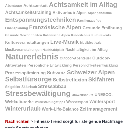
Achtsamkeit im Alltag
Achtsamkeit
Abenteuer
Achtsamkeitstraining
Aktivurlaub
Alpen
Alpenpanorama
Entspannungstechniken
Familienausflug
Französische Alpen
Gesunde Ernährung
Finanzplanung
Gesunde Gewohnheiten
Italienische Alpen
Kinoerlebnis
Kulturevents
Live-Musik
Kulturveranstaltungen
Musikfestivals
Nachhaltigkeit im Alltag
Musikveranstaltungen
Nachhaltigkeit
Naturerlebnis
Outdoor-
Outdoor-Abenteuer
Aktivitäten
Persönliche Entwicklung
Persönlichkeitsentwicklung
Schweizer Alpen
Schweiz
Prozessoptimierung
Selbstfürsorge
Skifahren
Selbstreflexion
Stressabbau
Skigebiet
Skiurlaub
Stressbewältigung
UNESCO-
Umweltschutz
Wintersport
Weltkulturerbe
Wassersport
Veranstaltungstipps
Winterurlaub
Zeitmanagement
Work-Life-Balance
Nachrichten
>
Fitness-Trend sorgt für steigende Nachfrage
nach Sportangeboten