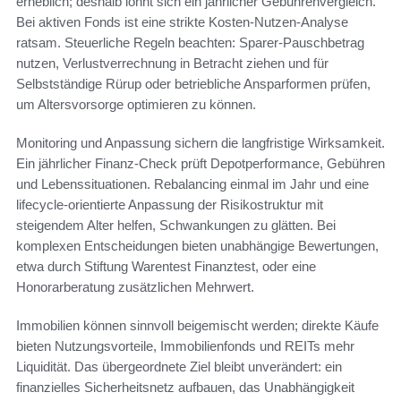
erheblich; deshalb lohnt sich ein jährlicher Gebührenvergleich.
Bei aktiven Fonds ist eine strikte Kosten-Nutzen-Analyse
ratsam. Steuerliche Regeln beachten: Sparer-Pauschbetrag
nutzen, Verlustverrechnung in Betracht ziehen und für
Selbstständige Rürup oder betriebliche Ansparformen prüfen,
um Altersvorsorge optimieren zu können.
Monitoring und Anpassung sichern die langfristige Wirksamkeit.
Ein jährlicher Finanz-Check prüft Depotperformance, Gebühren
und Lebenssituationen. Rebalancing einmal im Jahr und eine
lifecycle-orientierte Anpassung der Risikostruktur mit
steigendem Alter helfen, Schwankungen zu glätten. Bei
komplexen Entscheidungen bieten unabhängige Bewertungen,
etwa durch Stiftung Warentest Finanztest, oder eine
Honorarberatung zusätzlichen Mehrwert.
Immobilien können sinnvoll beigemischt werden; direkte Käufe
bieten Nutzungsvorteile, Immobilienfonds und REITs mehr
Liquidität. Das übergeordnete Ziel bleibt unverändert: ein
finanzielles Sicherheitsnetz aufbauen, das Unabhängigkeit