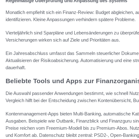
Regelmäßige Überprüfung und Anpassung des Systems
Monatlich empfiehlt sich ein Finanz-Review: Budget abgleichen,
identifizieren. Kleine Anpassungen verhindern spätere Probleme.
Vierteljährlich sind Sparpläne und Lebensänderungen zu überprü
Versicherungen wirken sich auf Ziele und Prioritäten aus.
Ein Jahresabschluss umfasst das Sammeln steuerlicher Dokumen
Aktualisieren der Risikoabsicherung. Automatisierung und eine stru
dauerhaft.
Beliebte Tools und Apps zur Finanzorgani
Die Auswahl passender Anwendungen bestimmt, wie schnell Nutzer
Vergleich hilft bei der Entscheidung zwischen Kontenübersicht, B
Kontenmanagement-Apps bieten Multi-Banking, automatische Ka
Ausgaben. Beispiele wie Outbank, Finanzblick und Finanzguru si
Preise reichen vom Freemium-Modell bis zu Premium-Abos. Nutz
und Komfort ab. Datenschutz bleibt zentral: PSD2-, Open-Banki