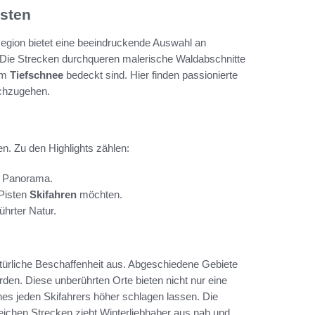
isten
Region bietet eine beeindruckende Auswahl an
Die Strecken durchqueren malerische Waldabschnitte
hem
Tiefschnee
bedeckt sind. Hier finden passionierte
achzugehen.
en. Zu den Highlights zählen:
m Panorama.
 Pisten
Skifahren
möchten.
hrter Natur.
atürliche Beschaffenheit aus. Abgeschiedene Gebiete
rden. Diese unberührten Orte bieten nicht nur eine
nes jeden Skifahrers höher schlagen lassen. Die
chen Strecken zieht Winterliebhaber aus nah und