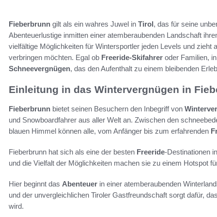
Fieberbrunn
gilt als ein wahres Juwel in
Tirol
, das für seine unb
Abenteuerlustige inmitten einer atemberaubenden Landschaft ihr
vielfältige Möglichkeiten für Wintersportler jeden Levels und zieht 
verbringen möchten. Egal ob
Freeride-Skifahrer
oder Familien, i
Schneevergnügen
, das den Aufenthalt zu einem bleibenden Erle
Einleitung in das Wintervergnügen in Fie
Fieberbrunn
bietet seinen Besuchern den Inbegriff von
Winterve
und Snowboardfahrer aus aller Welt an. Zwischen den schneebede
blauen Himmel können alle, vom Anfänger bis zum erfahrenden
F
Fieberbrunn hat sich als eine der besten
Freeride
-Destinationen i
und die Vielfalt der Möglichkeiten machen sie zu einem Hotspot fü
Hier beginnt das
Abenteuer
in einer atemberaubenden Winterland
und der unvergleichlichen Tiroler Gastfreundschaft sorgt dafür, d
wird.