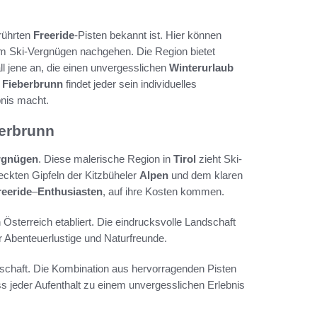
erührten
Freeride
-Pisten bekannt ist. Hier können
em Ski-Vergnügen nachgehen. Die Region bietet
all jene an, die einen unvergesslichen
Winterurlaub
n
Fieberbrunn
findet jeder sein individuelles
bnis macht.
berbrunn
rgnügen
. Diese malerische Region in
Tirol
zieht Ski-
ckten Gipfeln der Kitzbüheler
Alpen
und dem klaren
reeride
–
Enthusiasten
, auf ihre Kosten kommen.
n Österreich etabliert. Die eindrucksvolle Landschaft
r Abenteuerlustige und Naturfreunde.
schaft. Die Kombination aus hervorragenden Pisten
ass jeder Aufenthalt zu einem unvergesslichen Erlebnis