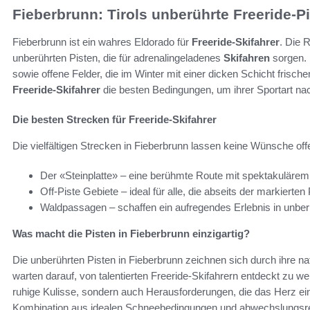
Fieberbrunn: Tirols unberührte Freeride-P
Fieberbrunn ist ein wahres Eldorado für
Freeride-Skifahrer
. Die 
unberührten Pisten, die für adrenalingeladenes
Skifahren
sorgen. 
sowie offene Felder, die im Winter mit einer dicken Schicht frisc
Freeride-Skifahrer
die besten Bedingungen, um ihrer Sportart n
Die besten Strecken für Freeride-Skifahrer
Die vielfältigen Strecken in Fieberbrunn lassen keine Wünsche off
Der «Steinplatte» – eine berühmte Route mit spektakuläre
Off-Piste Gebiete – ideal für alle, die abseits der markierten
Waldpassagen – schaffen ein aufregendes Erlebnis in unberü
Was macht die Pisten in Fieberbrunn einzigartig?
Die unberührten Pisten in Fieberbrunn zeichnen sich durch ihre n
warten darauf, von talentierten Freeride-Skifahrern entdeckt zu we
ruhige Kulisse, sondern auch Herausforderungen, die das Herz ei
Kombination aus idealen Schneebedingungen und abwechslungsrei