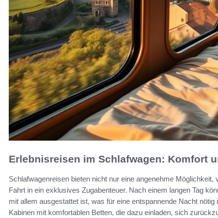
Erlebnisreisen im Schlafwagen: Komfort u
Schlafwagenreisen bieten nicht nur eine angenehme Möglichkeit,
Fahrt in ein exklusives Zugabenteuer. Nach einem langen Tag kön
mit allem ausgestattet ist, was für eine entspannende Nacht nötig
Kabinen mit komfortablen Betten, die dazu einladen, sich zurüc