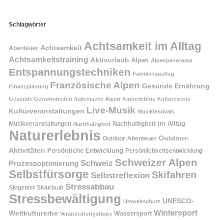
Schlagwörter
Achtsamkeit im Alltag
Achtsamkeit
Abenteuer
Achtsamkeitstraining
Aktivurlaub
Alpen
Alpenpanorama
Entspannungstechniken
Familienausflug
Französische Alpen
Gesunde Ernährung
Finanzplanung
Gesunde Gewohnheiten
Italienische Alpen
Kinoerlebnis
Kulturevents
Live-Musik
Kulturveranstaltungen
Musikfestivals
Nachhaltigkeit im Alltag
Musikveranstaltungen
Nachhaltigkeit
Naturerlebnis
Outdoor-
Outdoor-Abenteuer
Aktivitäten
Persönliche Entwicklung
Persönlichkeitsentwicklung
Schweizer Alpen
Schweiz
Prozessoptimierung
Selbstfürsorge
Skifahren
Selbstreflexion
Stressabbau
Skigebiet
Skiurlaub
Stressbewältigung
UNESCO-
Umweltschutz
Wintersport
Weltkulturerbe
Wassersport
Veranstaltungstipps