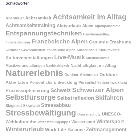
Schlagwörter
Achtsamkeit im Alltag
Achtsamkeit
Abenteuer
Achtsamkeitstraining
Aktivurlaub
Alpen
Alpenpanorama
Entspannungstechniken
Familienausflug
Französische Alpen
Gesunde Ernährung
Finanzplanung
Gesunde Gewohnheiten
Italienische Alpen
Kinoerlebnis
Kulturevents
Live-Musik
Kulturveranstaltungen
Musikfestivals
Nachhaltigkeit im Alltag
Musikveranstaltungen
Nachhaltigkeit
Naturerlebnis
Outdoor-
Outdoor-Abenteuer
Aktivitäten
Persönliche Entwicklung
Persönlichkeitsentwicklung
Schweizer Alpen
Schweiz
Prozessoptimierung
Selbstfürsorge
Skifahren
Selbstreflexion
Stressabbau
Skigebiet
Skiurlaub
Stressbewältigung
UNESCO-
Umweltschutz
Wintersport
Weltkulturerbe
Wassersport
Veranstaltungstipps
Winterurlaub
Zeitmanagement
Work-Life-Balance