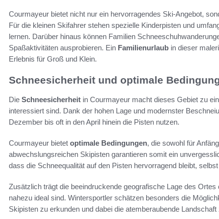
Courmayeur bietet nicht nur ein hervorragendes Ski-Angebot, sonde
Für die kleinen Skifahrer stehen spezielle Kinderpisten und umfang
lernen. Darüber hinaus können Familien Schneeschuhwanderunge
Spaßaktivitäten ausprobieren. Ein
Familienurlaub
in dieser male
Erlebnis für Groß und Klein.
Schneesicherheit und optimale Bedingun
Die
Schneesicherheit
in Courmayeur macht dieses Gebiet zu eine
interessiert sind. Dank der hohen Lage und modernster Beschne
Dezember bis oft in den April hinein die Pisten nutzen.
Courmayeur bietet
optimale Bedingungen
, die sowohl für Anfäng
abwechslungsreichen Skipisten garantieren somit ein unvergesslic
dass die Schneequalität auf den Pisten hervorragend bleibt, selb
Zusätzlich trägt die beeindruckende geografische Lage des Ortes 
nahezu ideal sind. Wintersportler schätzen besonders die Möglichk
Skipisten zu erkunden und dabei die atemberaubende Landschaft 