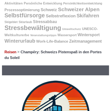
Aktivitäten
Persönliche Entwicklung
Persönlichkeitsentwicklung
Schweizer Alpen
Schweiz
Prozessoptimierung
Selbstfürsorge
Skifahren
Selbstreflexion
Stressabbau
Skigebiet
Skiurlaub
Stressbewältigung
UNESCO-
Umweltschutz
Wintersport
Weltkulturerbe
Wassersport
Veranstaltungstipps
Winterurlaub
Zeitmanagement
Work-Life-Balance
Reisen
>
Champéry: Schweizs Pistenspaß in den Portes
du Soleil