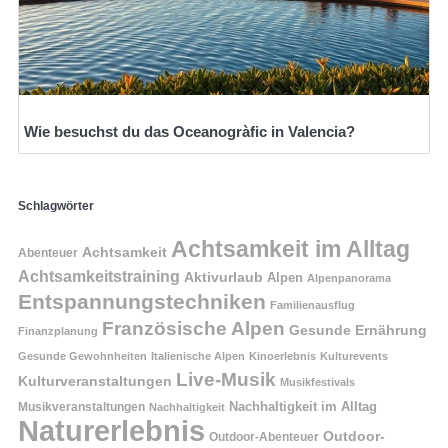
Wie besuchst du das Oceanogràfic in Valencia?
Schlagwörter
Achtsamkeit im Alltag
Achtsamkeit
Abenteuer
Achtsamkeitstraining
Aktivurlaub
Alpen
Alpenpanorama
Entspannungstechniken
Familienausflug
Französische Alpen
Gesunde Ernährung
Finanzplanung
Gesunde Gewohnheiten
Italienische Alpen
Kinoerlebnis
Kulturevents
Live-Musik
Kulturveranstaltungen
Musikfestivals
Nachhaltigkeit im Alltag
Musikveranstaltungen
Nachhaltigkeit
Naturerlebnis
Outdoor-
Outdoor-Abenteuer