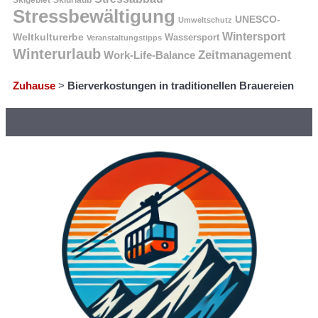
Skigebiet
Skiurlaub
Stressbewältigung
UNESCO-
Umweltschutz
Wintersport
Weltkulturerbe
Wassersport
Veranstaltungstipps
Winterurlaub
Zeitmanagement
Work-Life-Balance
Zuhause
>
Bierverkostungen in traditionellen Brauereien