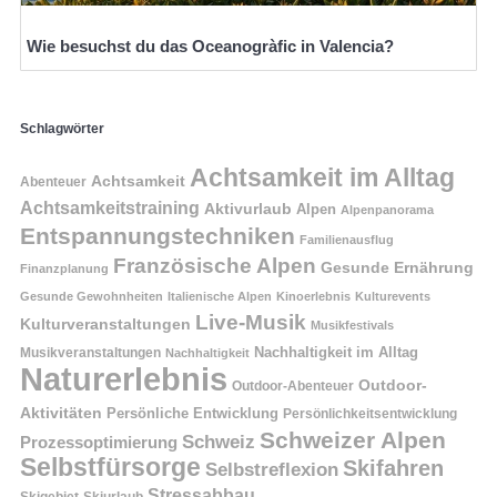
Wie besuchst du das Oceanogràfic in Valencia?
Schlagwörter
Achtsamkeit im Alltag
Achtsamkeit
Abenteuer
Achtsamkeitstraining
Aktivurlaub
Alpen
Alpenpanorama
Entspannungstechniken
Familienausflug
Französische Alpen
Gesunde Ernährung
Finanzplanung
Gesunde Gewohnheiten
Italienische Alpen
Kinoerlebnis
Kulturevents
Live-Musik
Kulturveranstaltungen
Musikfestivals
Nachhaltigkeit im Alltag
Musikveranstaltungen
Nachhaltigkeit
Naturerlebnis
Outdoor-
Outdoor-Abenteuer
Aktivitäten
Persönliche Entwicklung
Persönlichkeitsentwicklung
Schweizer Alpen
Schweiz
Prozessoptimierung
Selbstfürsorge
Skifahren
Selbstreflexion
Stressabbau