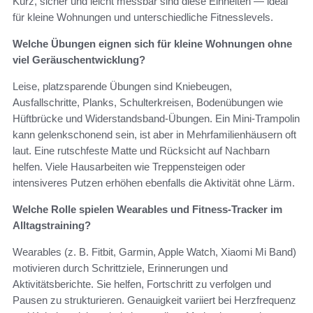
Kurz, sicher und leicht messbar sind diese Einheiten — ideal
für kleine Wohnungen und unterschiedliche Fitnesslevels.
Welche Übungen eignen sich für kleine Wohnungen ohne
viel Geräuschentwicklung?
Leise, platzsparende Übungen sind Kniebeugen,
Ausfallschritte, Planks, Schulterkreisen, Bodenübungen wie
Hüftbrücke und Widerstandsband‑Übungen. Ein Mini‑Trampolin
kann gelenkschonend sein, ist aber in Mehrfamilienhäusern oft
laut. Eine rutschfeste Matte und Rücksicht auf Nachbarn
helfen. Viele Hausarbeiten wie Treppensteigen oder
intensiveres Putzen erhöhen ebenfalls die Aktivität ohne Lärm.
Welche Rolle spielen Wearables und Fitness‑Tracker im
Alltagstraining?
Wearables (z. B. Fitbit, Garmin, Apple Watch, Xiaomi Mi Band)
motivieren durch Schrittziele, Erinnerungen und
Aktivitätsberichte. Sie helfen, Fortschritt zu verfolgen und
Pausen zu strukturieren. Genauigkeit variiert bei Herzfrequenz