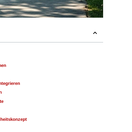
men
ntegrieren
n
te
dheitskonzept