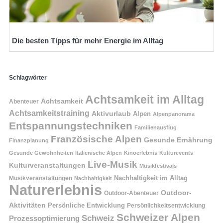
Die besten Tipps für mehr Energie im Alltag
Schlagwörter
Achtsamkeit im Alltag
Achtsamkeit
Abenteuer
Achtsamkeitstraining
Aktivurlaub
Alpen
Alpenpanorama
Entspannungstechniken
Familienausflug
Französische Alpen
Gesunde Ernährung
Finanzplanung
Gesunde Gewohnheiten
Italienische Alpen
Kinoerlebnis
Kulturevents
Live-Musik
Kulturveranstaltungen
Musikfestivals
Nachhaltigkeit im Alltag
Musikveranstaltungen
Nachhaltigkeit
Naturerlebnis
Outdoor-
Outdoor-Abenteuer
Aktivitäten
Persönliche Entwicklung
Persönlichkeitsentwicklung
Schweizer Alpen
Schweiz
Prozessoptimierung