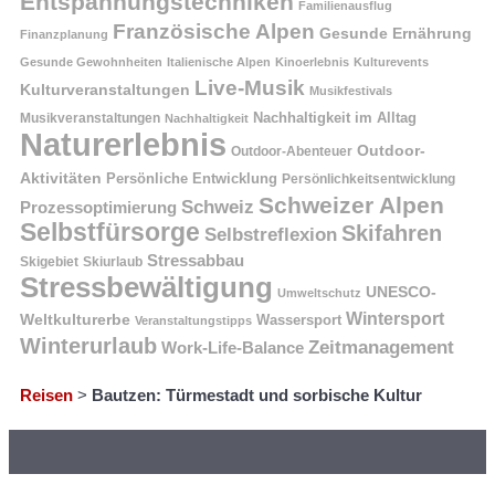
Entspannungstechniken
Familienausflug
Französische Alpen
Gesunde Ernährung
Finanzplanung
Gesunde Gewohnheiten
Italienische Alpen
Kinoerlebnis
Kulturevents
Live-Musik
Kulturveranstaltungen
Musikfestivals
Nachhaltigkeit im Alltag
Musikveranstaltungen
Nachhaltigkeit
Naturerlebnis
Outdoor-
Outdoor-Abenteuer
Aktivitäten
Persönliche Entwicklung
Persönlichkeitsentwicklung
Schweizer Alpen
Schweiz
Prozessoptimierung
Selbstfürsorge
Skifahren
Selbstreflexion
Stressabbau
Skigebiet
Skiurlaub
Stressbewältigung
UNESCO-
Umweltschutz
Wintersport
Weltkulturerbe
Wassersport
Veranstaltungstipps
Winterurlaub
Zeitmanagement
Work-Life-Balance
Reisen
>
Bautzen: Türmestadt und sorbische Kultur