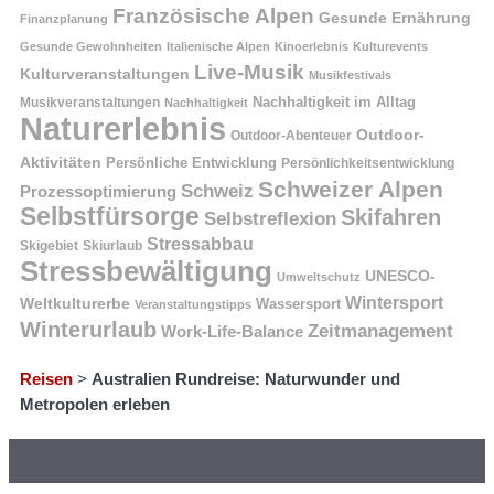
Französische Alpen
Gesunde Ernährung
Finanzplanung
Gesunde Gewohnheiten
Italienische Alpen
Kinoerlebnis
Kulturevents
Live-Musik
Kulturveranstaltungen
Musikfestivals
Nachhaltigkeit im Alltag
Musikveranstaltungen
Nachhaltigkeit
Naturerlebnis
Outdoor-
Outdoor-Abenteuer
Aktivitäten
Persönliche Entwicklung
Persönlichkeitsentwicklung
Schweizer Alpen
Schweiz
Prozessoptimierung
Selbstfürsorge
Skifahren
Selbstreflexion
Stressabbau
Skigebiet
Skiurlaub
Stressbewältigung
UNESCO-
Umweltschutz
Wintersport
Weltkulturerbe
Wassersport
Veranstaltungstipps
Winterurlaub
Zeitmanagement
Work-Life-Balance
Reisen
>
Australien Rundreise: Naturwunder und
Metropolen erleben