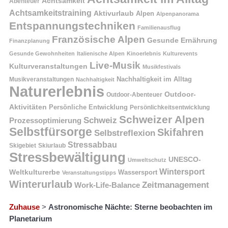
Achtsamkeit
Abenteuer
Achtsamkeitstraining
Aktivurlaub
Alpen
Alpenpanorama
Entspannungstechniken
Familienausflug
Französische Alpen
Gesunde Ernährung
Finanzplanung
Gesunde Gewohnheiten
Italienische Alpen
Kinoerlebnis
Kulturevents
Live-Musik
Kulturveranstaltungen
Musikfestivals
Nachhaltigkeit im Alltag
Musikveranstaltungen
Nachhaltigkeit
Naturerlebnis
Outdoor-
Outdoor-Abenteuer
Aktivitäten
Persönliche Entwicklung
Persönlichkeitsentwicklung
Schweizer Alpen
Schweiz
Prozessoptimierung
Selbstfürsorge
Skifahren
Selbstreflexion
Stressabbau
Skigebiet
Skiurlaub
Stressbewältigung
UNESCO-
Umweltschutz
Wintersport
Weltkulturerbe
Wassersport
Veranstaltungstipps
Winterurlaub
Zeitmanagement
Work-Life-Balance
Zuhause
>
Astronomische Nächte: Sterne beobachten im
Planetarium