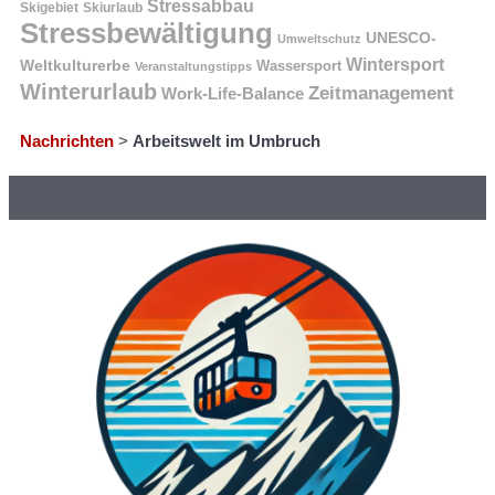
Stressabbau
Skigebiet
Skiurlaub
Stressbewältigung
UNESCO-
Umweltschutz
Wintersport
Weltkulturerbe
Wassersport
Veranstaltungstipps
Winterurlaub
Zeitmanagement
Work-Life-Balance
Nachrichten
>
Arbeitswelt im Umbruch