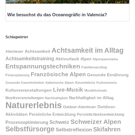
Wie besuchst du das Oceanogràfic in Valencia?
Schlagwörter
Achtsamkeit im Alltag
Achtsamkeit
Abenteuer
Achtsamkeitstraining
Aktivurlaub
Alpen
Alpenpanorama
Entspannungstechniken
Familienausflug
Französische Alpen
Gesunde Ernährung
Finanzplanung
Gesunde Gewohnheiten
Italienische Alpen
Kinoerlebnis
Kulturevents
Live-Musik
Kulturveranstaltungen
Musikfestivals
Nachhaltigkeit im Alltag
Musikveranstaltungen
Nachhaltigkeit
Naturerlebnis
Outdoor-
Outdoor-Abenteuer
Aktivitäten
Persönliche Entwicklung
Persönlichkeitsentwicklung
Schweizer Alpen
Schweiz
Prozessoptimierung
Selbstfürsorge
Skifahren
Selbstreflexion