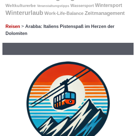
Wintersport
Weltkulturerbe
Wassersport
Veranstaltungstipps
Winterurlaub
Zeitmanagement
Work-Life-Balance
Reisen
>
Arabba: Italiens Pistenspaß im Herzen der
Dolomiten