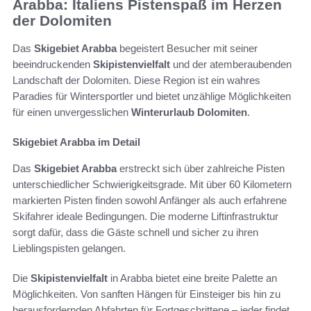
Arabba: Italiens Pistenspaß im Herzen
der Dolomiten
Das
Skigebiet Arabba
begeistert Besucher mit seiner
beeindruckenden
Skipistenvielfalt
und der atemberaubenden
Landschaft der Dolomiten. Diese Region ist ein wahres
Paradies für Wintersportler und bietet unzählige Möglichkeiten
für einen unvergesslichen
Winterurlaub Dolomiten
.
Skigebiet Arabba im Detail
Das
Skigebiet Arabba
erstreckt sich über zahlreiche Pisten
unterschiedlicher Schwierigkeitsgrade. Mit über 60 Kilometern
markierten Pisten finden sowohl Anfänger als auch erfahrene
Skifahrer ideale Bedingungen. Die moderne Liftinfrastruktur
sorgt dafür, dass die Gäste schnell und sicher zu ihren
Lieblingspisten gelangen.
Die
Skipistenvielfalt
in Arabba bietet eine breite Palette an
Möglichkeiten. Von sanften Hängen für Einsteiger bis hin zu
herausfordernden Abfahrten für Fortgeschrittene – jeder findet