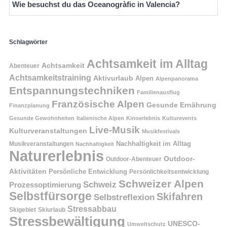
Wie besuchst du das Oceanogràfic in Valencia?
Schlagwörter
Achtsamkeit im Alltag
Achtsamkeit
Abenteuer
Achtsamkeitstraining
Aktivurlaub
Alpen
Alpenpanorama
Entspannungstechniken
Familienausflug
Französische Alpen
Gesunde Ernährung
Finanzplanung
Gesunde Gewohnheiten
Italienische Alpen
Kinoerlebnis
Kulturevents
Live-Musik
Kulturveranstaltungen
Musikfestivals
Nachhaltigkeit im Alltag
Musikveranstaltungen
Nachhaltigkeit
Naturerlebnis
Outdoor-
Outdoor-Abenteuer
Aktivitäten
Persönliche Entwicklung
Persönlichkeitsentwicklung
Schweizer Alpen
Schweiz
Prozessoptimierung
Selbstfürsorge
Skifahren
Selbstreflexion
Stressabbau
Skigebiet
Skiurlaub
Stressbewältigung
UNESCO-
Umweltschutz