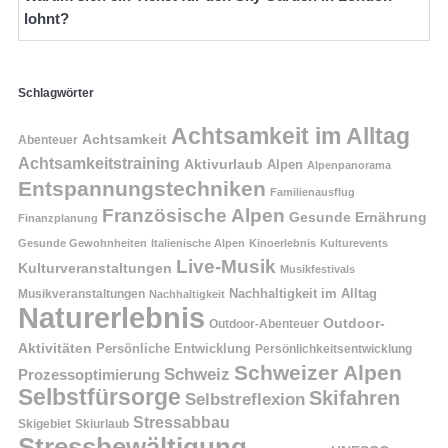
lohnt?
Schlagwörter
Achtsamkeit im Alltag
Achtsamkeit
Abenteuer
Achtsamkeitstraining
Aktivurlaub
Alpen
Alpenpanorama
Entspannungstechniken
Familienausflug
Französische Alpen
Gesunde Ernährung
Finanzplanung
Gesunde Gewohnheiten
Italienische Alpen
Kinoerlebnis
Kulturevents
Live-Musik
Kulturveranstaltungen
Musikfestivals
Nachhaltigkeit im Alltag
Musikveranstaltungen
Nachhaltigkeit
Naturerlebnis
Outdoor-
Outdoor-Abenteuer
Aktivitäten
Persönliche Entwicklung
Persönlichkeitsentwicklung
Schweizer Alpen
Schweiz
Prozessoptimierung
Selbstfürsorge
Skifahren
Selbstreflexion
Stressabbau
Skigebiet
Skiurlaub
Stressbewältigung