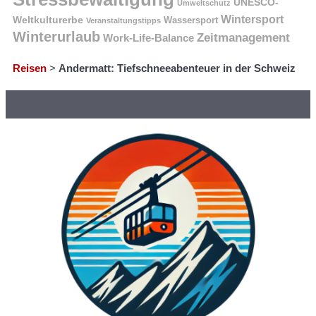
UNESCO-
Umweltschutz
Wintersport
Weltkulturerbe
Wassersport
Veranstaltungstipps
Winterurlaub
Zeitmanagement
Work-Life-Balance
Reisen
>
Andermatt: Tiefschneeabenteuer in der Schweiz