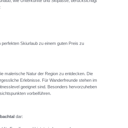
urlaub
, wie Unterkünfte und Skipässe, berücksichtigt
:
 perfekten Skiurlaub zu einem guten Preis zu
die malerische Natur der Region zu entdecken. Die
rgessliche Erlebnisse. Für Wanderfreunde stehen im
Fitnesslevel geeignet sind. Besonders hervorzuheben
sichtspunkten vorbeiführen.
bachtal
dar: