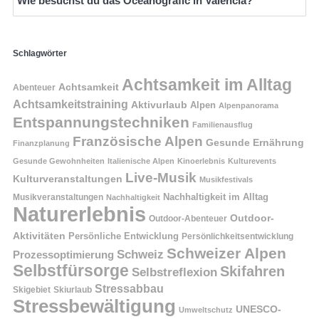
Wie besuchst du das Oceanogràfic in Valencia?
Schlagwörter
Achtsamkeit im Alltag
Achtsamkeit
Abenteuer
Achtsamkeitstraining
Aktivurlaub
Alpen
Alpenpanorama
Entspannungstechniken
Familienausflug
Französische Alpen
Gesunde Ernährung
Finanzplanung
Gesunde Gewohnheiten
Italienische Alpen
Kinoerlebnis
Kulturevents
Live-Musik
Kulturveranstaltungen
Musikfestivals
Nachhaltigkeit im Alltag
Musikveranstaltungen
Nachhaltigkeit
Naturerlebnis
Outdoor-
Outdoor-Abenteuer
Aktivitäten
Persönliche Entwicklung
Persönlichkeitsentwicklung
Schweizer Alpen
Schweiz
Prozessoptimierung
Selbstfürsorge
Skifahren
Selbstreflexion
Stressabbau
Skigebiet
Skiurlaub
Stressbewältigung
UNESCO-
Umweltschutz