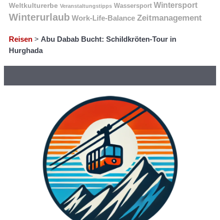
Wintersport
Weltkulturerbe
Wassersport
Veranstaltungstipps
Winterurlaub
Zeitmanagement
Work-Life-Balance
Reisen
>
Abu Dabab Bucht: Schildkröten-Tour in
Hurghada