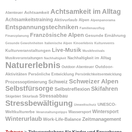
Achtsamkeit im Alltag
Achtsamkeit
Abenteuer
Achtsamkeitstraining
Aktivurlaub
Alpen
Alpenpanorama
Entspannungstechniken
Familienausflug
Französische Alpen
Gesunde Ernährung
Finanzplanung
Gesunde Gewohnheiten
Italienische Alpen
Kinoerlebnis
Kulturevents
Live-Musik
Kulturveranstaltungen
Musikfestivals
Nachhaltigkeit im Alltag
Musikveranstaltungen
Nachhaltigkeit
Naturerlebnis
Outdoor-
Outdoor-Abenteuer
Aktivitäten
Persönliche Entwicklung
Persönlichkeitsentwicklung
Schweizer Alpen
Schweiz
Prozessoptimierung
Selbstfürsorge
Skifahren
Selbstreflexion
Stressabbau
Skigebiet
Skiurlaub
Stressbewältigung
UNESCO-
Umweltschutz
Wintersport
Weltkulturerbe
Wassersport
Veranstaltungstipps
Winterurlaub
Zeitmanagement
Work-Life-Balance
Zuhause
>
Zirkusworkshops für Kinder und Erwachsene