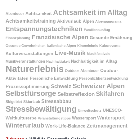
Achtsamkeit im Alltag
Achtsamkeit
Abenteuer
Achtsamkeitstraining
Aktivurlaub
Alpen
Alpenpanorama
Entspannungstechniken
Familienausflug
Französische Alpen
Gesunde Ernährung
Finanzplanung
Gesunde Gewohnheiten
Italienische Alpen
Kinoerlebnis
Kulturevents
Live-Musik
Kulturveranstaltungen
Musikfestivals
Nachhaltigkeit im Alltag
Musikveranstaltungen
Nachhaltigkeit
Naturerlebnis
Outdoor-
Outdoor-Abenteuer
Aktivitäten
Persönliche Entwicklung
Persönlichkeitsentwicklung
Schweizer Alpen
Schweiz
Prozessoptimierung
Selbstfürsorge
Skifahren
Selbstreflexion
Stressabbau
Skigebiet
Skiurlaub
Stressbewältigung
UNESCO-
Umweltschutz
Wintersport
Weltkulturerbe
Wassersport
Veranstaltungstipps
Winterurlaub
Zeitmanagement
Work-Life-Balance