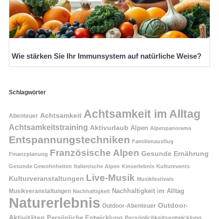
Wie stärken Sie Ihr Immunsystem auf natürliche Weise?
Schlagwörter
Achtsamkeit im Alltag
Achtsamkeit
Abenteuer
Achtsamkeitstraining
Aktivurlaub
Alpen
Alpenpanorama
Entspannungstechniken
Familienausflug
Französische Alpen
Gesunde Ernährung
Finanzplanung
Gesunde Gewohnheiten
Italienische Alpen
Kinoerlebnis
Kulturevents
Live-Musik
Kulturveranstaltungen
Musikfestivals
Nachhaltigkeit im Alltag
Musikveranstaltungen
Nachhaltigkeit
Naturerlebnis
Outdoor-
Outdoor-Abenteuer
Aktivitäten
Persönliche Entwicklung
Persönlichkeitsentwicklung