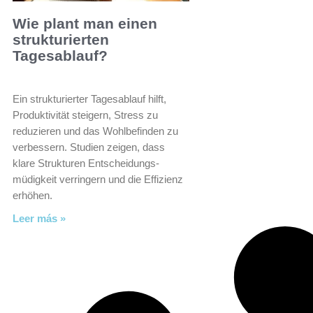
Wie plant man einen
strukturierten
Tagesablauf?
Ein strukturierter Tagesablauf hilft,
Produktivität steigern, Stress zu
reduzieren und das Wohlbefinden zu
verbessern. Studien zeigen, dass
klare Strukturen Entscheidungs­
müdigkeit verringern und die Effizienz
erhöhen.
Leer más »