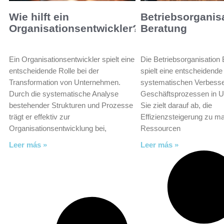
Wie hilft ein
Betriebsorganis
Organisationsentwickler?
Beratung
Ein Organisationsentwickler spielt eine
Die Betriebsorganisation
entscheidende Rolle bei der
spielt eine entscheidende 
Transformation von Unternehmen.
systematischen Verbess
Durch die systematische Analyse
Geschäftsprozessen in 
bestehender Strukturen und Prozesse
Sie zielt darauf ab, die
trägt er effektiv zur
Effizienzsteigerung zu m
Organisationsentwicklung bei,
Ressourcen
Leer más »
Leer más »