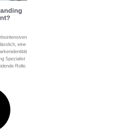
randing
ant?
rbsintensiven
ässlich, eine
rkenidentität
ng Spezialist
eidende Rolle.