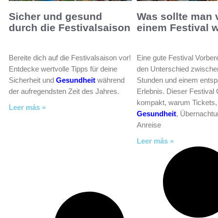
Sicher und gesund
Was sollte man 
durch die Festivalsaison
einem Festival 
Bereite dich auf die Festivalsaison vor!
Eine gute Festival Vorbe
Entdecke wertvolle Tipps für deine
den Unterschied zwische
Sicherheit und
Gesundheit
während
Stunden und einem entsp
der aufregendsten Zeit des Jahres.
Erlebnis. Dieser Festival 
kompakt, warum Tickets,
Leer más »
Gesundheit
, Übernachtu
Anreise
Leer más »