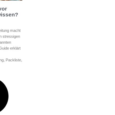
vor
wissen?
reitung macht
n stressigen
annten
Guide erklärt
ng, Packliste,